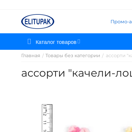
Промо-а
Каталог товаров
Главная
Товары без категории
ассорти "
/
/
ассорти "качели-л