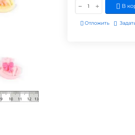
+
−
В ко
Задат
Отложить