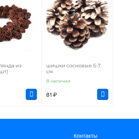
лянда из
шишки сосновые 5-7
шт)
см
В наличии
81
₽
Контакты