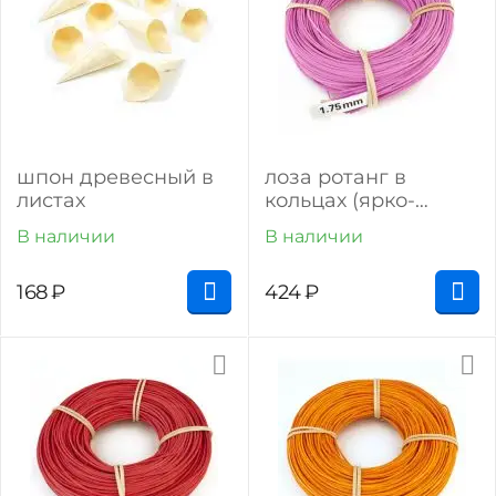
шпон древесный в
лоза ротанг в
листах
кольцах (ярко-
розовый)
В наличии
В наличии
168
₽
424
₽