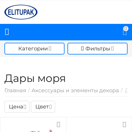
0
Категории
Фильтры
Дары моря
Главная
/
Аксессуары и элементы декора
/
Да
Цена
Цвет