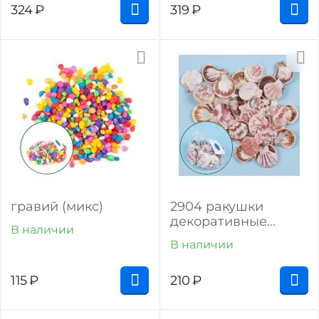
324
₽
319
₽
гравий (микс)
2904 ракушки
декоративные
В наличии
семиланы (150 г)
В наличии
115
₽
210
₽