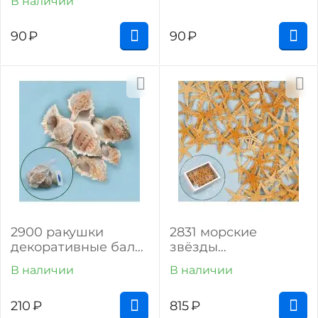
В наличии
90
₽
90
₽
2900 ракушки
2831 морские
декоративные бали
звёзды
(100 г)
натуральные 7-10 см
В наличии
В наличии
(100 шт. в упак.)
210
₽
815
₽