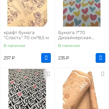
крафт бумага
Бумага 1*70
"Сласть" 70 см*8,5 м
Дизайнерская
бумага "Меловые
В наличии
В наличии
сердца" 78г/м2
10шт/уп
257
₽
235
₽