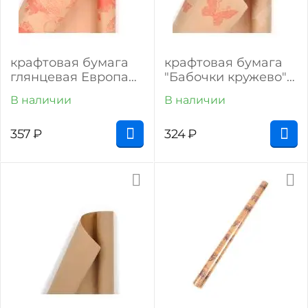
крафтовая бумага
крафтовая бумага
глянцевая Европа
"Бабочки кружево"
"Старое время"
(бело-красные на
В наличии
В наличии
крафте)
357
₽
324
₽