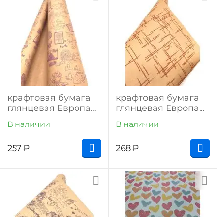
крафтовая бумага
крафтовая бумага
глянцевая Европа
глянцевая Европа
"Марки" (сиреневый
"Штрихи"
В наличии
В наличии
на крафте)
257
₽
268
₽