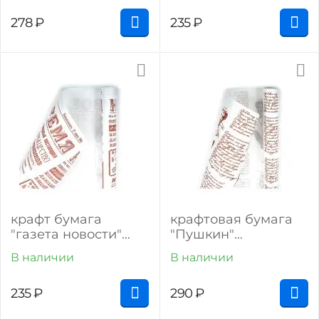
278
₽
235
₽
крафт бумага
крафтовая бумага
"газета новости"
"Пушкин"
(коричневый на
(коричневый на
В наличии
В наличии
белом)
белом)
235
₽
290
₽