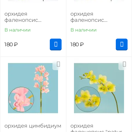
орхидея
орхидея
фаленопсис
фаленопсис
"спринг" (светло-
"спринг" (жёлтый)
В наличии
В наличии
зелёный)
180
₽
180
₽
орхидея цимбидиум
орхидея
фаленопсис "natural