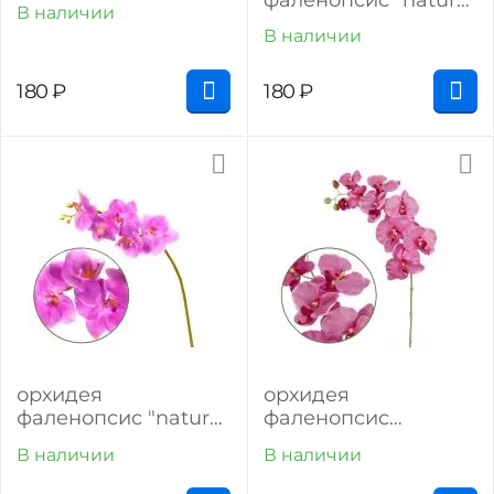
В наличии
touch" (жёлтый)
В наличии
180
₽
180
₽
орхидея
орхидея
фаленопсис "natural
фаленопсис
touch" (фиолетовый)
"максима" (тёмно-
В наличии
В наличии
розовый)