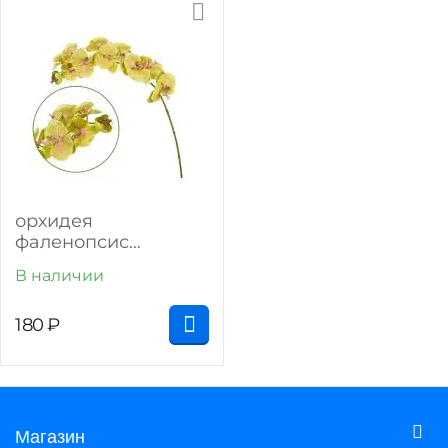
орхидея
фаленопсис
"максима" (зелёный)
В наличии
180
₽
Магазин