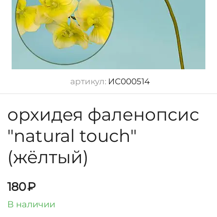
артикул:
ИС000514
орхидея фаленопсис
"natural touch"
(жёлтый)
180
₽
В наличии