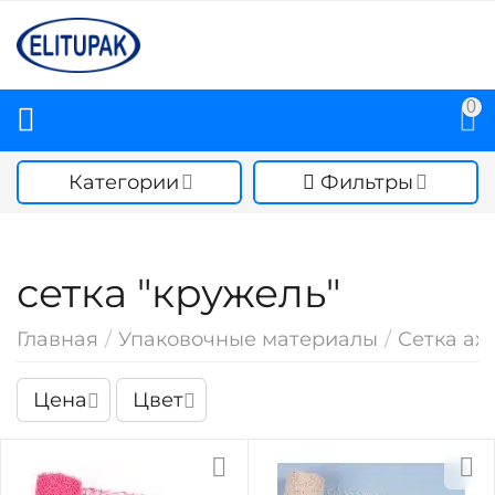
0
Категории
Фильтры
сетка "кружель"
Главная
/
Упаковочные материалы
/
Сетка аж
Цена
Цвет