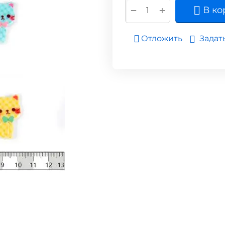
+
−
В ко
Задат
Отложить