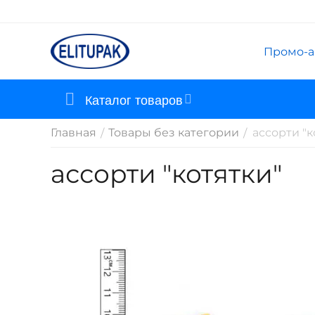
Промо-а
Каталог товаров
Главная
Товары без категории
ассорти "к
/
/
ассорти "котятки"