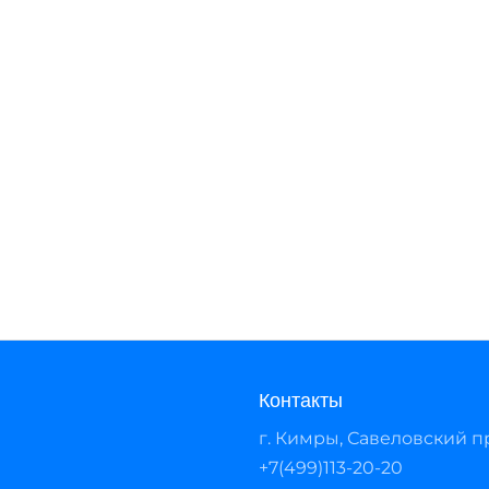
Контакты
г. Кимры, Савеловский про
+7(499)113-20-20