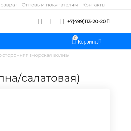
озврат
Оптовым покупателям
Контакты
+7(499)113-20-20
0
Корзина
хсторонняя (морская волна/
лна/салатовая)