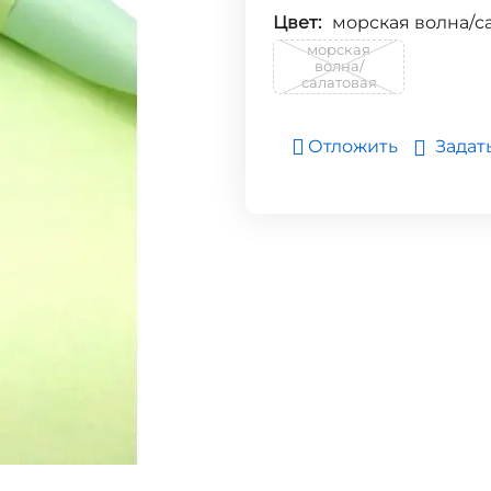
Цвет:
морская волна/с
морская
волна/
салатовая
Задат
Отложить