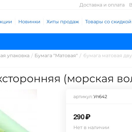
Доставка и оплата
В
кции
Новинки
Хиты продаж
Товары со скидкой
ая упаковка
Бумага "Матовая"
бумага матовая дву
/
/
хсторонняя (морская во
артикул:
Уп642
290
₽
Нет в наличии