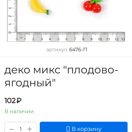
артикул:
6476-П
деко микс "плодово-
ягодный"
102
₽
В наличии
+
−
В корзину