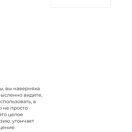
ы, вы наверняка
мысленно видите,
спользовать, а
о не просто
это целое
зию, утончает
щение.