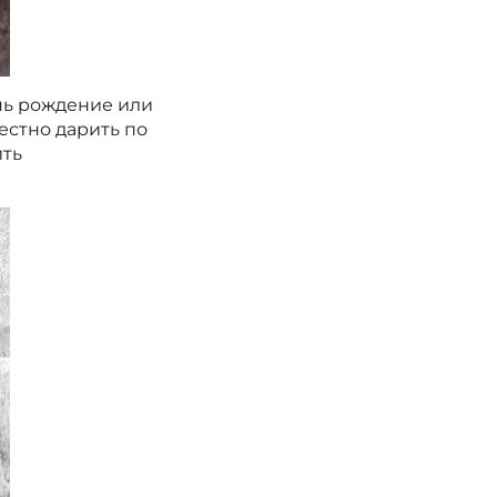
ень рождение или
естно дарить по
ить