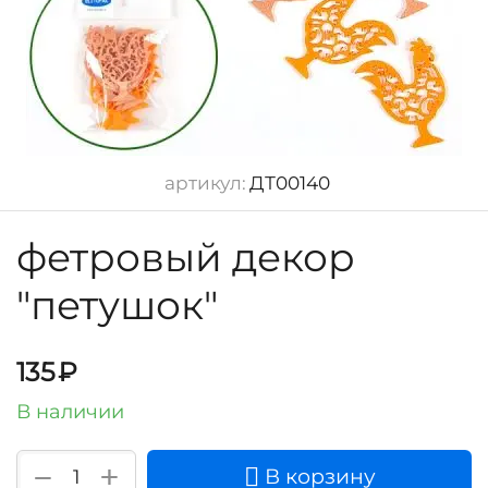
артикул:
ДТ00140
фетровый декор
"петушок"
135
₽
В наличии
+
−
В корзину