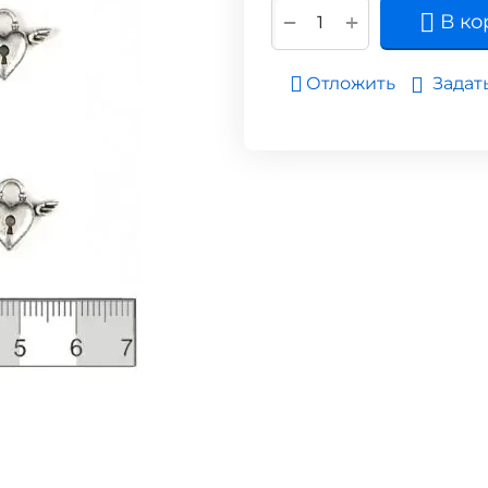
+
−
В ко
Задат
Отложить