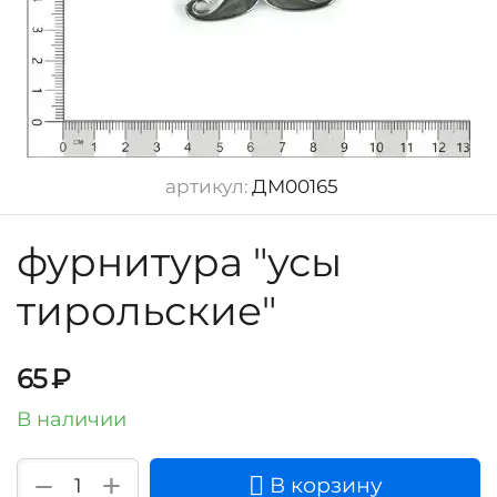
артикул:
ДМ00165
фурнитура "усы
тирольские"
65
₽
В наличии
+
−
В корзину