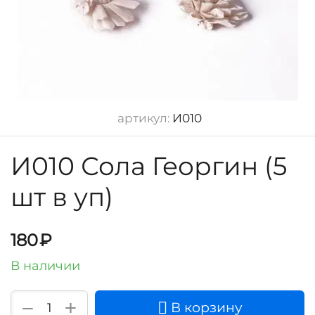
артикул:
И010
И010 Сола Георгин (5
шт в уп)
180
₽
В наличии
+
−
В корзину