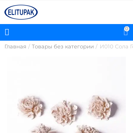
0
Главная
/
Товары без категории
/
И010 Сола Г