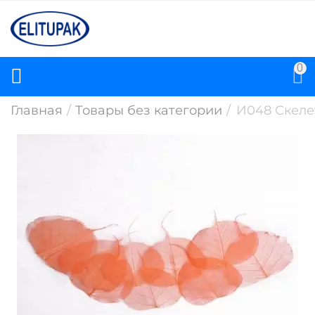
0
Главная
/
Товары без категории
/
И048 Скелет