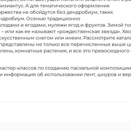
 лизиантус. А для тематического оформления
оржества не обойдутся без дендробиум, таких
ендробиум. Осенью традиционно
плодами и ягодами, муляжи ягод и фруктов. Зимой то
– или как ее называют «рождественская звезда». Хв
скусственным снегом или инеем. Рассмотрите катало
 представлены не только все перечисленные выше цв
лень, комнатные растения, и все это превосходного 
мастер-классов по созданию пасхальной композици
 информация об использовании лент, шнуров и вере