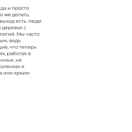
да и просто
о же делать,
 выход есть: люди
 деревья с
логий. Мы часто
ым, ведь
ие, что теперь
х, работая в
енные, не
полянках и
а или ярким