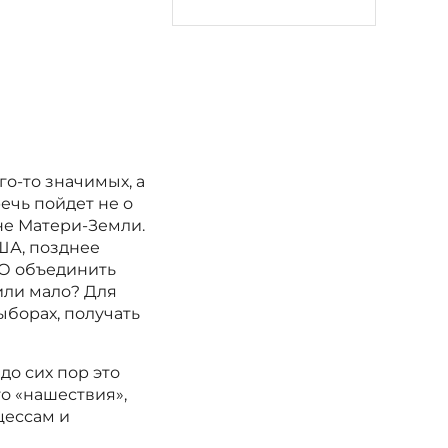
го-то значимых, а
речь пойдет не о
не Матери-Земли.
ША, позднее
О объединить
или мало? Для
ыборах, получать
до сих пор это
го «нашествия»,
цессам и