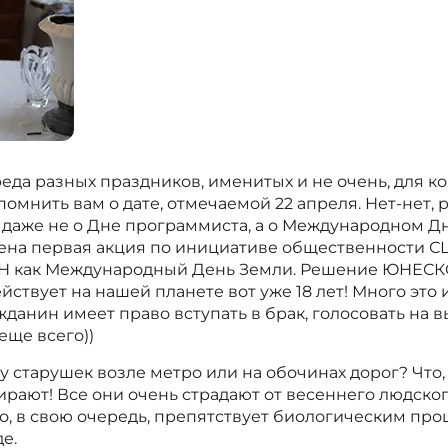
реда разных праздников, именитых и не очень, для ко
помнить вам о дате, отмечаемой 22 апреля. Нет-нет, 
даже не о Дне программиста, а о Международном Д
едена первая акция по инициативе общественности С
Н как Международный День Земли. Решение ЮНЕСК
твует на нашей планете вот уже 18 лет! Много это 
данин имеет право вступать в брак, голосовать на в
еще всего))
 старушек возле метро или на обочинах дорог? Что, 
бирают! Все они очень страдают от весеннего людско
о, в свою очередь, препятствует биологическим про
е.