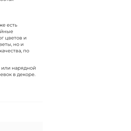
же есть
ойные
г цветов и
еты, но и
качества, по
и или нарядной
вок в декоре.