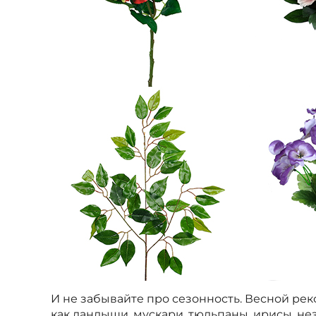
И не забывайте про сезонность. Весной ре
как ландыши, мускари, тюльпаны, ирисы, не