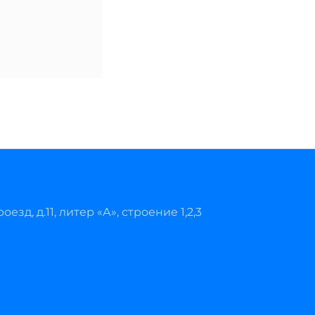
езд, д.11, литер «А», строение 1,2,3