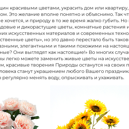
ин красивыми цветами, украсить дом или квартиру, 
м. Это желание вполне понятно и объяснимо. Так чт
е хочется, и природу в то же время жалко губить. Но
довые и дикорастущие цветы, комнатные растения и
их искусственных материалов и современных техно
венные цветы», но это давно перестало быть таков
азными, элегантными и такими похожими на настоящ
ые? Они выглядят как настоящие!» Во многих случая
вы легко можете заменить живые цветы на искусств
м, красивые творения Природы останутся на своих 
еловека станут украшением любого Вашего праздник
о регулярно менять воду, опрыскивать и ухаживать.