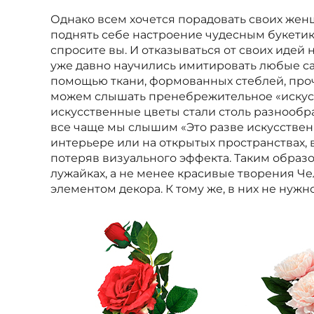
Однако всем хочется порадовать своих женщ
поднять себе настроение чудесным букетико
спросите вы. И отказываться от своих идей н
уже давно научились имитировать любые са
помощью ткани, формованных стеблей, проч
можем слышать пренебрежительное «искусст
искусственные цветы стали столь разнообр
все чаще мы слышим «Это разве искусственн
интерьере или на открытых пространствах, 
потеряв визуального эффекта. Таким образо
лужайках, а не менее красивые творения Ч
элементом декора. К тому же, в них не нужн