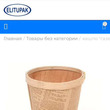
0
Главная
/
Товары без категории
/
кашпо "газет