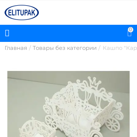
0
Главная
/
Товары без категории
/
Кашпо "Каре