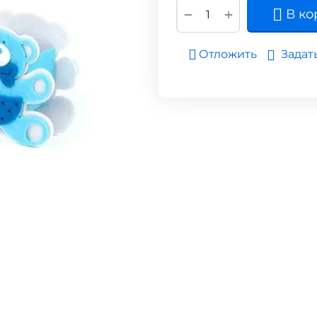
+
−
В ко
Задат
Отложить