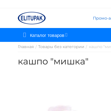
Промо-а
Каталог товаров
Главная
Товары без категории
кашпо "ми
/
/
кашпо "мишка"