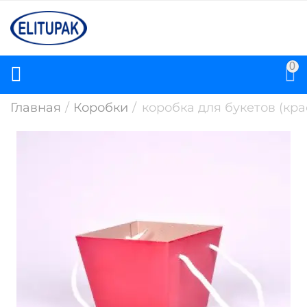
0
Главная
/
Коробки
/
коробка для букетов (кр