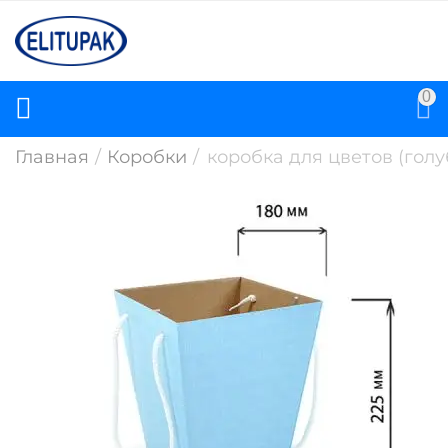
0
Главная
/
Коробки
/
коробка для цветов (голу