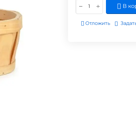
+
−
В ко
Задат
Отложить