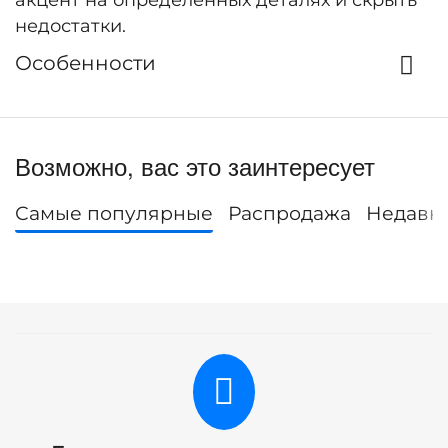
акцент на определенных деталях и скрыть
недостатки.
Особенности
Возможно, вас это заинтересует
Самые популярные
Распродажа
Недавн