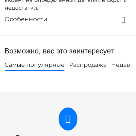
акцент на определенных деталях и скрыть
недостатки.
Особенности
Возможно, вас это заинтересует
Самые популярные
Распродажа
Недавн