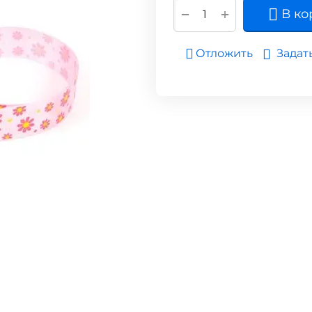
+
−
В ко
Задат
Отложить