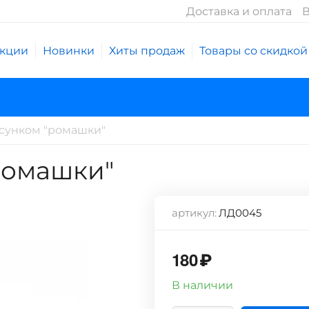
Доставка и оплата
В
кции
Новинки
Хиты продаж
Товары со скидкой
исунком "ромашки"
ромашки"
артикул:
ЛД0045
180
₽
В наличии