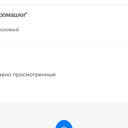
"ромашки"
розовый
авно просмотренные