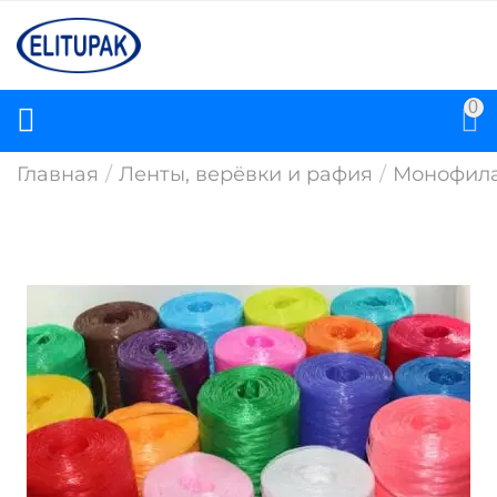
0
Главная
/
Ленты, верёвки и рафия
/
Монофила