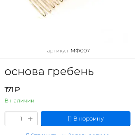
артикул:
МФ007
основа гребень
171
₽
В наличии
+
−
В корзину