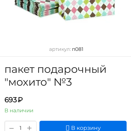
артикул:
п081
пакет подарочный
"мохито" №3
693
₽
В наличии
+
−
В корзину