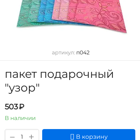
артикул:
п042
пакет подарочный
"узор"
503
₽
В наличии
+
−
В корзину