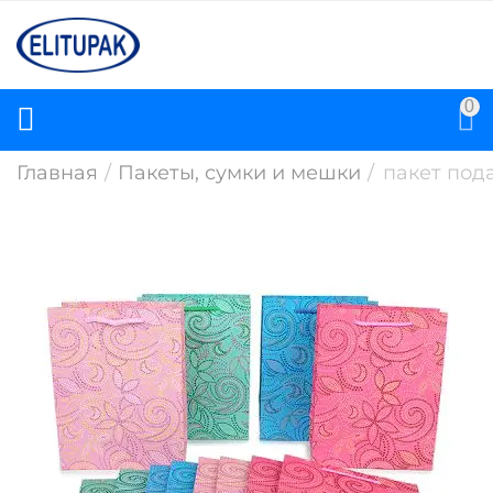
0
Главная
/
Пакеты, сумки и мешки
/
пакет под