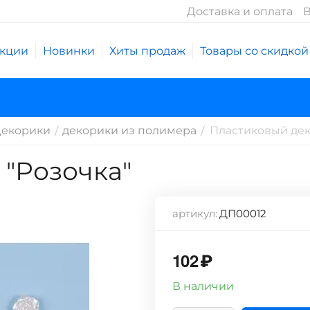
Доставка и оплата
В
кции
Новинки
Хиты продаж
Товары со скидкой
екорики
декорики из полимера
Пластиковый дек
/
/
 "Розочка"
артикул:
ДП00012
102
₽
В наличии