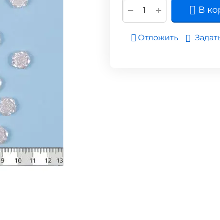
+
−
В ко
Задат
Отложить