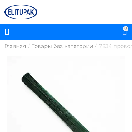
0
Главная
/
Товары без категории
/
7834 провол