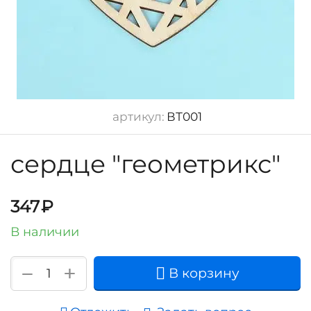
артикул:
ВТ001
сердце "геометрикс"
347
₽
В наличии
+
−
В корзину