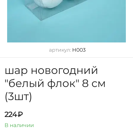
артикул:
Н003
шар новогодний
"белый флок" 8 см
(3шт)
224
₽
В наличии