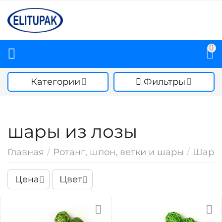
0
Категории
Фильтры
шары из лозы
Главная
/
Ротанг, шпон, ветки и шары
/
Шары 
Цена
Цвет