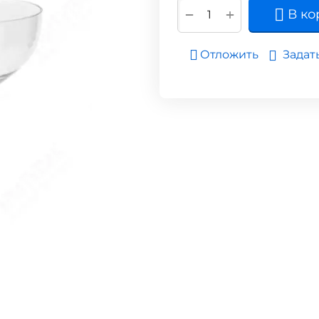
+
−
В ко
Задат
Отложить