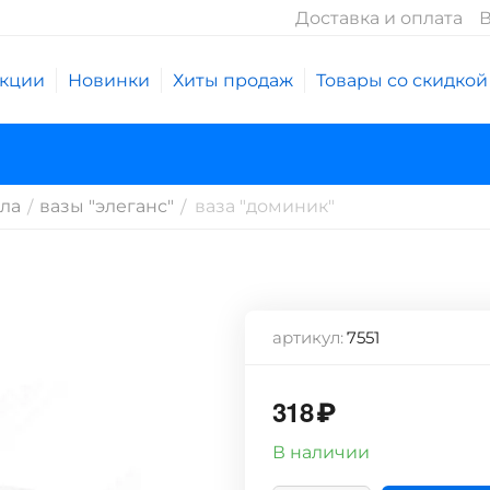
Доставка и оплата
В
кции
Новинки
Хиты продаж
Товары со скидкой
кла
вазы "элеганс"
ваза "доминик"
/
/
артикул:
7551
318
₽
В наличии