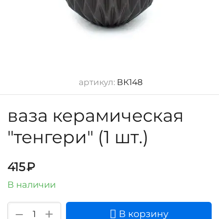
артикул:
ВК148
ваза керамическая
"тенгери" (1 шт.)
415
₽
В наличии
+
−
В корзину