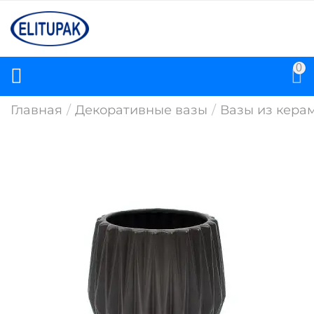
0
Главная
/
Декоративные вазы
/
Вазы из кера