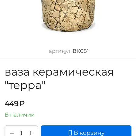
артикул:
ВК081
ваза керамическая
"терра"
449
₽
В наличии
+
−
В корзину