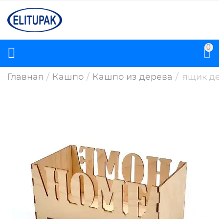
0
Главная
/
Кашпо
/
Кашпо из дерева
/
ящик де