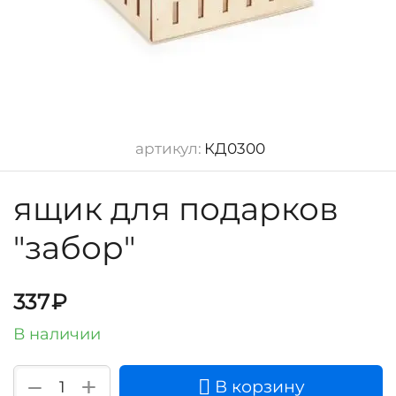
артикул:
КД0300
ящик для подарков
"забор"
337
₽
В наличии
+
−
В корзину