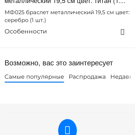
металлический 19,5 см цвет: титан (1
шт.) (серебряный)
МФ025 браслет металлический 19,5 см цвет:
серебро (1 шт.)
Особенности
Возможно, вас это заинтересует
Самые популярные
Распродажа
Недавн