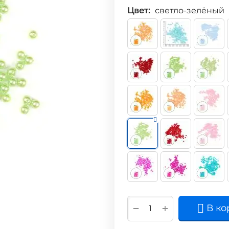
Цвет:
светло-зелёный
+
−
В ко