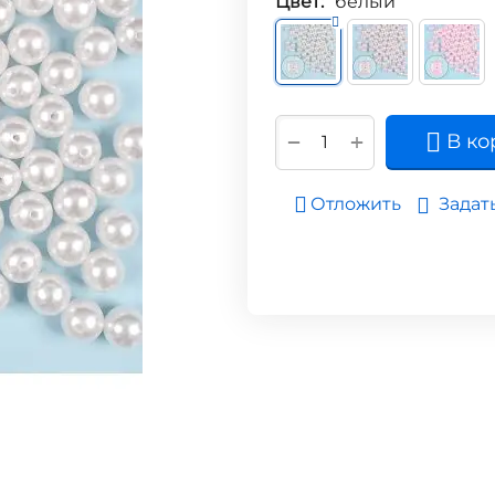
Цвет:
белый
+
−
В ко
Задат
Отложить