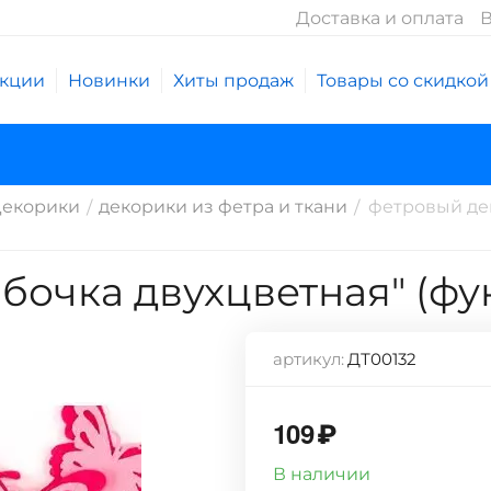
Доставка и оплата
В
кции
Новинки
Хиты продаж
Товары со скидкой
екорики
декорики из фетра и ткани
фетровый дек
/
/
бочка двухцветная" (ф
артикул:
ДТ00132
109
₽
В наличии