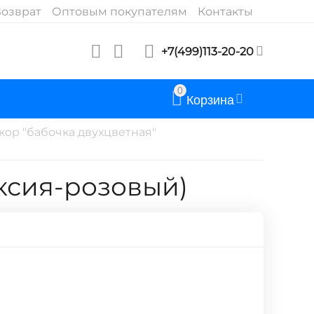
озврат
Оптовым покупателям
Контакты
+7(499)113-20-20
0
Корзина
ор "бабочка двухцветная"
уксия-розовый)