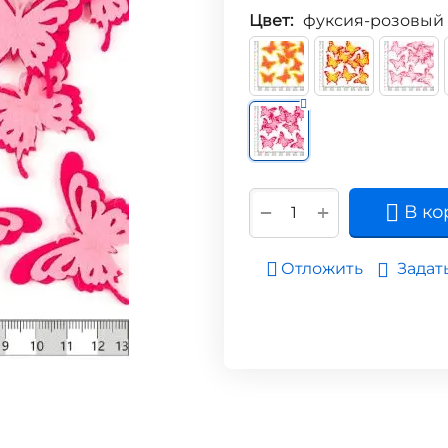
Цвет:
фуксия-розовый
+
−
В ко
Задат
Отложить