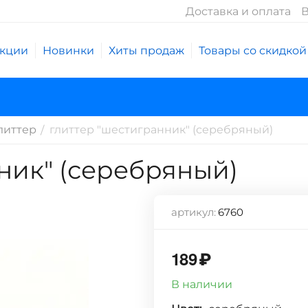
Доставка и оплата
В
кции
Новинки
Хиты продаж
Товары со скидкой
литтер
глиттер "шестигранник" (серебряный)
/
ник" (серебряный)
артикул:
6760
189
₽
В наличии