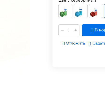
Цвет:
серебряный
+
−
В ко
Задат
Отложить