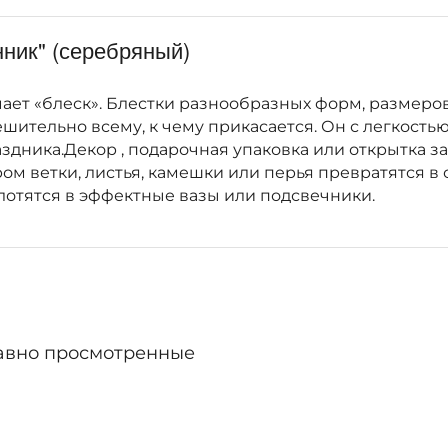
нник" (серебряный)
ачает «блеск». Блестки разнообразных форм, размеров
ешительно всему, к чему прикасается. Он с легкост
дника.Декор , подарочная упаковка или открытка за
ом ветки, листья, камешки или перья превратятся в
отятся в эффектные вазы или подсвечники.
авно просмотренные