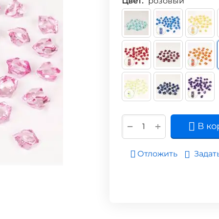
Цвет:
розовый
+
−
В ко
Задат
Отложить