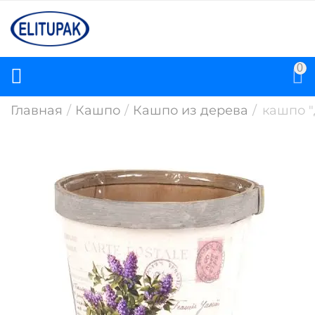
0
Главная
/
Кашпо
/
Кашпо из дерева
/
кашпо "