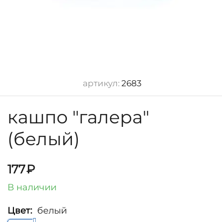
артикул:
2683
кашпо "галера"
(белый)
177
₽
В наличии
Цвет:
белый